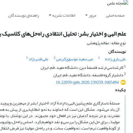
صفحه اصلی
مرور
اطلاعات نشریه
راهنمای نویسندگان
علم الهی و اختیار بشر: تحلیل انتقادی راه‌حل‌های کلاسیک ب
نوع مقاله : مقاله پژوهشی
نویسندگان
1
2
1
علی یاری زاده
میرسعید موسوی‌کریمی
علی قنبرنژاد
1
کارشناسی ارشد فلسفۀ دین، دانشگاه مفید، قم، ایران
2
دانشیار گروه فلسفه، دانشگاه مفید، قم، ایران
10.22059/jpht.2020.239259.1005494
چکیده
مسئلۀ ناسازگاری علم پیشین الهی با ارادۀ آزاد (اختیار) بشر از مهم‌ترین و پی
آن یاد می‌شود. مشکل این است که خداوند به ‌نحو خطاناپذیری از پیش به همۀ ا
مقدرند، و در نتیجه آدمیان نیز در افعال خود مجبورند. در این نوشتار، با ت
مولینا ــ برای حل این مشکل را بررسی و نقد خواهیم کرد. اساسِ راه‌حل بوئتیوس
از گونۀ واقعیت نرم است، نه واقعیت سخت، و در راه‌حل مولینا نیز فرض انتق