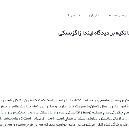
ارسال مقاله
داوران
تماس با ما
ا تکیه بر دیدگاه لیندا زاگزبسکی
چیده‌ترین مسائل فلسفی در حیطۀ سنت ادیان ابراهیمی است که تحت عنوان مشکل «تقدیرانگا
مور عالم و افعال انسان‌ها معرفت کامل دارد، و بنا بر این، تمام حوادث عالم، از پیش
وضیح چگونگی طرح مسئله توسط زاگزبسکی، سه راه‌حل سنتی ــ راه‌حل بوئتیوس، راه‌حل ا
، فرازمانی دانستن خداوند است. اما مبنای اصلی راه‌حل اکامی این است که علم پیشین اله
ال ضرورت گذشته انکار می‌شود. در ادامه خواهیم دید که هم در طرح مسئله و هم در بر