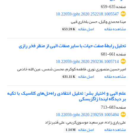
صفحه
635-659
10.22059/jpht.2020.252218.1005547
مینا محمدی وکیل، حسن بلخاری قهی
مشاهده مقاله
اصل مقاله
653.59 K
تحلیل رابطۀ صفت حیات با سایر صفات الهی از منظر فخر رازی
صفحه
661-681
10.22059/jpht.2020.293236.1005714
امیرحسین منصوری نوری، فاطمه کوکرم، محسن شمس، عین الله خادمی
مشاهده مقاله
اصل مقاله
631.11 K
علم الهی و اختیار بشر: تحلیل انتقادی راه‌حل‌های کلاسیک با تکیه
بر دیدگاه لیندا زاگزبسکی
صفحه
683-713
10.22059/jpht.2020.239259.1005494
علی یاری زاده، میرسعید موسوی‌کریمی، علی قنبرنژاد
مشاهده مقاله
اصل مقاله
1.14 M