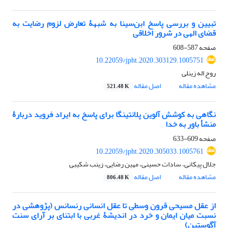
تبیین و بررسی پاسخ ابن‌سینا به شبهۀ تعارض لزوم رضایت به
قضای الهی در شرور اخلاقی
صفحه
587-608
10.22059/jpht.2020.303129.1005751
روح اله زینلی
مشاهده مقاله
اصل مقاله
521.48 K
نگاهی به کوشش آلوین پلانتینگا برای پاسخ به ایراد فروید دربارۀ
منشأ باور به خدا
صفحه
609-633
10.22059/jpht.2020.305033.1005761
جلال پیکانی، سادات حسینی، مهین رضایی، زینب شکیبی
مشاهده مقاله
اصل مقاله
806.48 K
از عقل مسیحی قرون وسطی تا عقل انسانی رنسانس (پژوهشی در
نسبت میان ایمان و خرد در اندیشۀ غربی با ابتنای بر آرای سنت
آگوستین)