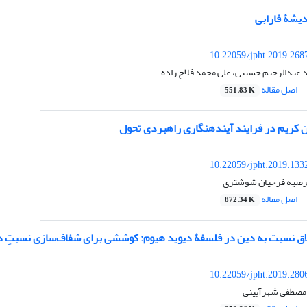
دیشۀ فارابی
10.22059/jpht.2019.268
ید عبدالرحیم حسینی، علی محمد فلاح زاده
اصل مقاله
551.83 K
ن کریم در فرایند آیندهنگاری راهبردی تحول
10.22059/jpht.2019.133
مرضیه فرجیان شوشتری
اصل مقاله
872.34 K
خلاق نسبت به دین در فلسفۀ دیوید هیوم: کوششی برای شفاف‌سازی نسبتِ د
10.22059/jpht.2019.280
 مصطفی شهرآیینی