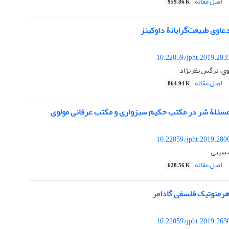
اصل مقاله
959.86 K
عاوی طبیعت‌گرایانۀ داوکینز
10.22059/jpht.2019.283
ی، نرگس نظرنژاد
اصل مقاله
864.94 K
سئلۀ شر در مکتب حکیم سبزواری و مکتب عرفانی مولوی
10.22059/jpht.2019.280
حسینی
اصل مقاله
628.56 K
هرمنوتیک فلسفی گادامر
10.22059/jpht.2019.263