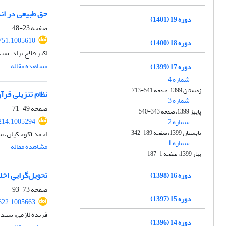
حق طبیعی در ان
دوره 19 (1401)
صفحه
23-48
751.1005610
دوره 18 (1400)
اکبر فلاح نژاد، س
مشاهده مقاله
دوره 17 (1399)
شماره 4
زمستان 1399، صفحه 541-713
نظام تنزیلی قرآ
شماره 3
صفحه
49-71
پاییز 1399، صفحه 343-540
214.1005294
شماره 2
تابستان 1399، صفحه 189-342
احمد آکوچکیان، 
شماره 1
مشاهده مقاله
بهار 1399، صفحه 1-187
تحویل‌گراییِ ا
دوره 16 (1398)
صفحه
73-93
دوره 15 (1397)
622.1005663
فریده لازمی، سید
دوره 14 (1396)