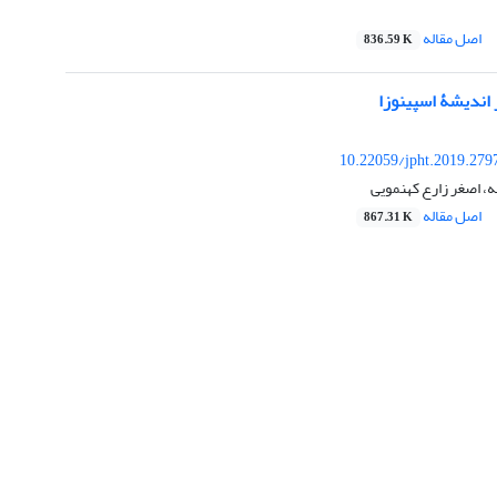
اصل مقاله
836.59 K
اندیشۀ اسپینوزا
10.22059/jpht.2019.279
، اصغر زارع کهنمویی
اصل مقاله
867.31 K