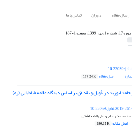
ارسال مقاله
داوران
تماس با ما
دوره 17، شماره 1، بهار 1399، صفحه 1-187
10.22059/jph
اره
اصل مقاله
177.24 K
امد ابوزید در تأویل و نقد آن بر اساس دیدگاه علامه طباطبایی (ره)
10.22059/jpht.2019.261
مد محمد رضایی، علی اله‌بداشتی
اصل مقاله
896.35 K