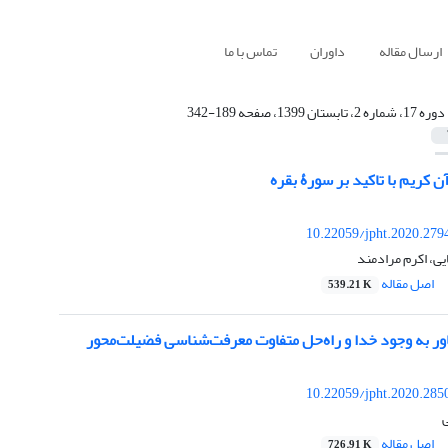
ارسال مقاله
داوران
تماس با ما
دوره 17، شماره 2، تابستان 1399، صفحه 189-342
ن کریم با تاکید بر سورۀ بقره
10.22059/jpht.2020.279
ی، اکرم مرادمند
اصل مقاله
539.21 K
اور به وجود خدا و راه‌حل متفاوت معرفت‌شناسی فضیلت‌محور
10.22059/jpht.2020.285
ی
اصل مقاله
726.91 K