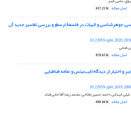
ی، یحیی کبیر
اصل مقاله
657.21 K
سی، جوهرشناسی و الهیات در فلسفۀ ارسطو و بررسی تفاسیر جدید آن
10.22059/jpht.2020.283
ن فتحی
اصل مقاله
878.65 K
ر و اختیار از دیدگاه لایب‌نیتس و علامه طباطبایی
10.22059/jpht.2019.286
یلی خیدانی، احمد حسین فلاحی، محمد رضا آقا جانی قناد
اصل مقاله
686.66 K