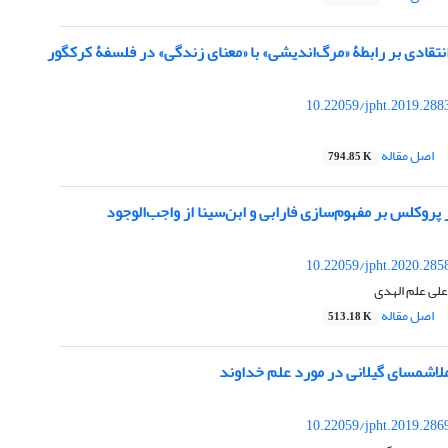
انتقادی بر رابطۀ «مرگ‌اندیشی» با «معنای زندگی» در فلسفۀ کرکگور
10.22059/jpht.2019.288
اصل مقاله
794.85 K
 پروکلس بر مفهوم‌سازی فارابی و ابن‌سینا از واجب‌الوجود
10.22059/jpht.2020.285
علی علم الهدی
اصل مقاله
513.18 K
لاشمسای گیلانی در مورد علم خداوند
10.22059/jpht.2019.286