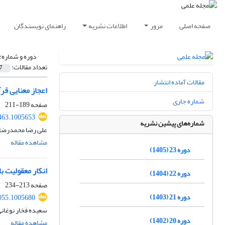
صفحه اصلی
مرور
اطلاعات نشریه
راهنمای نویسندگان
دوره و شماره:
تعداد مقالات:
7
مقالات آماده انتشار
اعجاز معنایی قرآ
شماره جاری
صفحه
189-211
463.1005653
شماره‌های پیشین نشریه
علی رضا محمدرضای
مشاهده مقاله
دوره 23 (1405)
انکار معقولیت ب
دوره 22 (1404)
صفحه
213-234
دوره 21 (1403)
055.1005680
سعیده فخار نوغان
دوره 20 (1402)
مشاهده مقاله