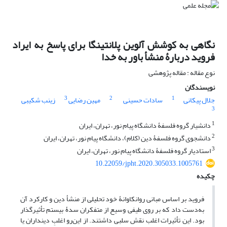
نگاهی به کوشش آلوین پلانتینگا برای پاسخ به ایراد
فروید دربارۀ منشأ باور به خدا
نوع مقاله : مقاله پژوهشی
نویسندگان
3
2
1
جلال پیکانی
سادات حسینی
مهین رضایی
زینب شکیبی
3
1
دانشیار گروه فلسفۀ دانشگاه پیام نور، تهران، ایران
2
دانشجوی گروه فلسفۀ دین (کلام)، دانشگاه پیام نور، تهران، ایران
3
استادیار گروه فلسفۀ دانشگاه پیام نور، تهران، ایران
10.22059/jpht.2020.305033.1005761
چکیده
فروید بر اساس مبانی روانکاوانۀ خود تحلیلی از منشأ دین و کارکرد آن
به‌دست داد که بر روی طیفی وسیع از متفکران سدۀ بیستم تأثیرگذار
بود. این تأثیرات اغلب نقش سلبی داشتند. از این‌رو اغلبِ دینداران یا