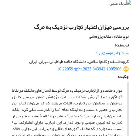
بررسی میزان اعتبار تجارب نزدیک به مرگ
نوع مقاله : مقاله پژوهشی
نویسنده
سید جابر موسوی راد
گروه فلسفه و کلام اسلامی، دانشگاه علامه طباطبائی، تهران، ایران
10.22059/jpht.2023.343942.1005906
چکیده
موارد متعددی از تجارب نزدیک به مرگ توسط انسان‌های مختلف در نقاط
گوناگون دنیا گزارش شده است. این پژوهش ضمن بررسی دلایل
موافقان و مخالفان این تجارب، اثبات می‌کند که نه می‌توان تمام این
تجارب را معتبر دانست و نه اینکه تمام آنها را نادرست تلقی کرد، بلکه
باید بین انواع تجارب نزدیک به مرگ تمایز نهاد: الف) نسبت به برخی از
تجارب که تبیین طبیعی وجود ندارد، این تجارب دارای اعتبارند؛ ب)
نسبت به مواردی که مخالف آموزه‌های عقلی و دینی‌اند، این تجارب فاقد
اعتبارند؛ ج) در خصوص برخی دیگر نمی‌توان موضع قاطعی اتخاذ کرد و