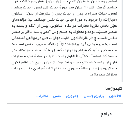
اساسی و بنیادین به عنوان نتایج حاصل از این پژوهش مورد تأکید قرار
خواهد گرفت: الف) از میان سه دورۀ حیات کلی نفس (حیات پیشین
نفس، حیات همراه با بدن، و حیات پس از مفارقت از بدن)، افلاطون
«مجازات» را مربوط به دورۀ میانی حیات نفس میداند. ب) مؤلفه‌های
تعیّن بخش نظریۀ مجازات در نگاه افلاطونی، بیش از آنکه وابسته به
عنصر جنسیّت بوده و معطوف به جسم و تن آدمی باشد، ناظر بر عنصر
«نفس» است. ج) از نظر افلاطون، غایتِ مجازات حتی در مواقعی که ممکن
است به تنبیه بدنی فرد بیانجامد؛ اولاً و بالذات، تربیت نفس است نه
تنبیه بدنی. د) و نکته پایانی و مهم اینکه نیل به ثبات، امنیت و عدالت در
جامعه که اساساً ایده‌آل افلاطونی است، تنها در سایۀ نظریۀ مجازاتِ
فارغ از جنسیت امکان‌پذیر خواهد بود. از این رو، وی در نظام فکری
خویش و بویژه در رسالۀ جمهوری، به دفاع از ایدۀ برابری جنسی در باب
مجازات میپردازد.
کلیدواژه‌ها
افلاطون
برابری جنسی
جمهوری
نفس
مجازات
مراجع