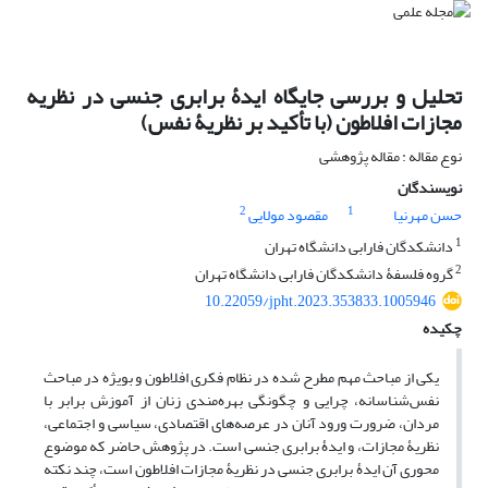
تحلیل و بررسی جایگاه ایدۀ برابری جنسی در نظریه
مجازات افلاطون (با تأکید بر نظریۀ نفس)
نوع مقاله : مقاله پژوهشی
نویسندگان
2
1
حسن مهرنیا
مقصود مولایی
1
دانشکدگان فارابی دانشگاه تهران
2
گروه فلسفۀ دانشکدگان فارابی دانشگاه تهران
10.22059/jpht.2023.353833.1005946
چکیده
یکی از مباحث مهم مطرح شده در نظام فکری افلاطون و بویژه در مباحث
نفس‌شناسانه، چرایی و چگونگی بهره‌مندی زنان از آموزش برابر با
مردان، ضرورت ورود آنان در عرصه‌های اقتصادی، سیاسی و اجتماعی،
نظریۀ مجازات، و ایدۀ برابری جنسی است. در پژوهش حاضر که موضوع
محوری آن ایدۀ برابری جنسی در نظریۀ مجازات افلاطون است، چند نکته