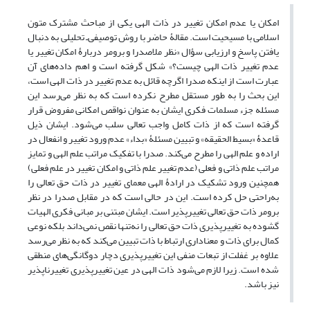
امکان یا عدم امکان تغییر در ذات الهی یکی از مباحث مشترک متون
اسلامی با مسیحیت است. مقالۀ حاضر با روش توصیفی‌ـ تحلیلی به دنبال
یافتن پاسخ و ارزیابی سؤال «نظر ملاصدرا و برومر دربارۀ امکان تغییر یا
عدم تغییر ذات الهی چیست؟» شکل گرفته است و اهم داده‌های آن
عبارت است از اینکه صدرا اگرچه قائل به عدم تغییر در ذات الهی است،
این بحث را به طور مستقل مطرح نکرده است که به نظر می‌رسد این
مسئله جزء مسلمات فکری ایشان به عنوان نواقص امکانی مفروض قرار
گرفته است که از ذات کامل واجب تعالی سلب می‌شود. ایشان ذیل
قاعدۀ «بسیط الحقیقه» و تبیین مسئلۀ «بداء» عدم ورود تغییر و انفعال در
اراده و علم الهی را مطرح می‌کند. صدرا با تفکیک مراتب علم الهی و تمایز
مراتب علم ذاتی و فعلی (عدم تغییر علم ذاتی و امکان تغییر در علم فعلی)
همچنین ورود تشکیک در ارادۀ الهی معمای تغییر در ذات حق تعالی را
به‌راحتی حل کرده است. این در حالی است که در مقابل صدرا در نظر
برومر ذات حق تعالی تغییرپذیر است. ایشان مبتنی بر مبانی فکری الهیات
گشوده به تغییرپذیری ذات حق تعالی را نه‌تنها نقص نمی‌داند بلکه نوعی
کمال برای ذات و معناداری ارتباط با ذات تبیین می‌کند که به نظر می‌رسد
علاوه بر غفلت از تبعات منفی این تغییرپذیری دچار دوگانگی‌های منطقی
شده است. زیرا لازم می‌شود ذات الهی در عین تغییرپذیری تغییرناپذیر
نیز باشد.