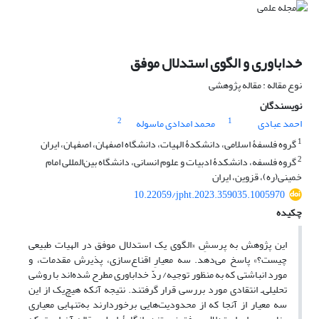
خداباوری و الگوی استدلال موفق
نوع مقاله : مقاله پژوهشی
نویسندگان
2
1
احمد عبادی
محمد امدادی ماسوله
1
گروه فلسفۀ اسلامی، دانشکدۀ الهیات، دانشگاه اصفهان، اصفهان، ایران
2
گروه فلسفه، دانشکدۀ ادبیات و علوم انسانی، دانشگاه بین‌المللی امام
خمینی(ره)، قزوین، ایران
10.22059/jpht.2023.359035.1005970
چکیده
این پژوهش به پرسشِ «الگوی یک استدلال موفق در الهیات طبیعی
چیست؟» پاسخ می‌دهد. سه معیارِ اقناع‌سازی، پذیرش مقدمات، و
مورد انباشتی که به منظور توجیه/ ردّ خداباوری مطرح شده‌اند با روشی
تحلیلی‌ـ انتقادی مورد بررسی قرار گرفتند. نتیجه آنکه هیچ‌یک از این
سه معیار از آنجا که از محدودیت‌هایی برخوردارند به‌تنهایی معیاری