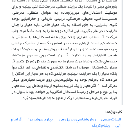
مناسب برای استدلال موفق نیستند. انگارۀ اصلیِ مقاله آن است که
باورهای دینی را نتیجۀ یک فرایندِ منطقی‌ـ معرفت‌شناختی ببینیم و برای
موفقیت استدلال‌های دین‌پژوهانه به عوامل منطقی، معرفتی،
هستی‌شناختی، محیطی، فرهنگی، تربیتی، تاریخی، و جغرافیایی توجه
کنیم. بنابراین، به جای اعتقاد به یک معیار خاص، باید معیار را چنان
«فرایند» در نظر بگیرید. این انگاره توجه ما را به چند نکتۀ مهم جلب
می‌کند: 1. انتخاب معیاری واحد برای همۀ استدلال‌ها یا سنجش یا
دسته‌بندی استدلال‌های مختلف بر اساس یک معیار مشترک چالشی
پیچیده و سخت است؛ زیرا دربارۀ هدف، روش، منابع، و محدودۀ الهیات
طبیعی اتفاق‌نظر وجود ندارد. 2. بهتر است روی مجموعِ مزیت‌ها،
جنبه‌های مثبت، و نقاط قوت معیارها به صورت یک کل تمرکز کنیم. 3.
معیار یک استدلال موفق را به شکل تک‌بُعدی و نقطه‌ای در نظر نگیریم!
بلکه معیار را یک «فرایند» ببینیم؛ فرایندی که به هر معیار این امکان را
می‌دهد که به‌رغم توجه به توانایی‌هایش روی مزیت معیارهای دیگر
تمرکز کند. 4. اگر معیار را یک فرایند بدانیم ارتباط و تعامل این سه معیار
بنا بر نوع و مراحل و زمینۀ استدلال امکان‌پذیر خواهد بود تا بتوان در
الهیات طبیعی از هر سه معیار در کنار هم و نه جدا از هم سود بُرد.
کلیدواژه‌ها
الهیات طبیعی
روش‌شناسیِ دین‌پژوهی
ریچارد سوئین‌برن
گراهام
آپی
ویلیام کریگ