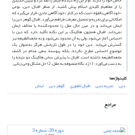
خاصِ خود را دارند. او از این راه دیدگاه جیمز را نقد کرد و تبیین جدیدی
را از مفاهیم کلیدی اسلام پیش کشید. از منظر اقبال دین، نوعی
«خودآگاهی بالقوّه» است که در کنار «خودآگاهی عادی» قرار می‌گیرد که
امکاناتی برای تجربه و تحصیل معرفت فراهم می‌آورد. اقبال گوهر دین را
ایمان می‌داند و در عین حال عقل را محدودکننده یا مخالف ایمان
نمی‌داند. اقبال همچون هاکینگ بر این نکته تأکید دارد که دین با
احساس آغاز می‌شود، ولی به آن محدود نمی‌شود و به مابعدالطبیعه نیز
گسترش می‌یابد. دین خود را در طول تاریخش هرگز به‌عنوان یک
موضوع احساس مطرح نکرده، بلکه پیوسته سعی مدام در کشف
مابعدالطبیعه داشته است. اقبال با پذیرش سخن هاکینگ دو نتیجه را
به دست می‌آورد: 1) رّد نگاه متصوفه به عقل، 2) حل مشکل وحی زبانی.
کلیدواژه‌ها
دین
تجربه دینی
اقبال لاهوری
گوهر دین
ایمان
مراجع
دوره 20، شماره 3