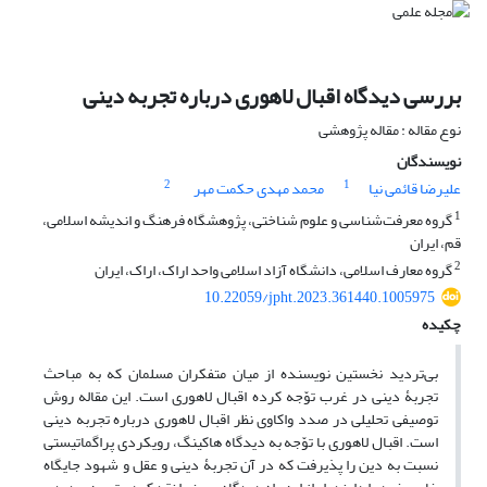
بررسی دیدگاه اقبال لاهوری درباره تجربه دینی
نوع مقاله : مقاله پژوهشی
نویسندگان
2
1
علیرضا قائمی نیا
محمد مهدی حکمت مهر
1
گروه معرفت‌شناسی و علوم شناختی، پژوهشگاه فرهنگ و اندیشه اسلامی،
قم، ایران
2
گروه معارف اسلامی، دانشگاه آزاد اسلامی واحد اراک، اراک، ایران
10.22059/jpht.2023.361440.1005975
چکیده
بی‌تردید نخستین نویسنده از میان متفکران مسلمان که به مباحث
تجربۀ دینی در غرب توّجه کرده اقبال لاهوری است. این مقاله روش
توصیفی تحلیلی در صدد واکاوی نظر اقبال لاهوری درباره تجربه دینی
است. اقبال لاهوری با توّجه به دیدگاه هاکینگ، رویکردی پراگماتیستی
نسبت به دین را پذیرفت که در آن تجربۀ دینی و عقل و شهود جایگاه