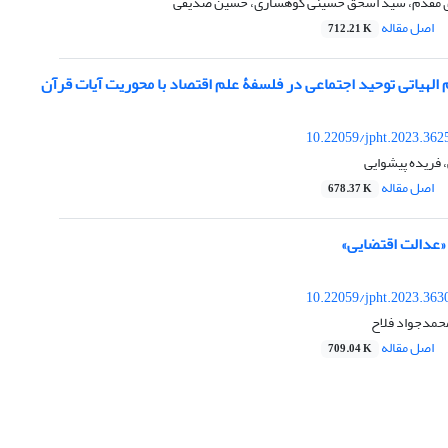
مقدم، سید اسحق حسینی کوهساری، حسین صدیقی
اصل مقاله
712.21 K
م الهیاتی توحید اجتماعی در فلسفۀ علم اقتصاد با محوریت آیات قرآن
10.22059/jpht.2023.362
فریده پیشوایی
اصل مقاله
678.37 K
«عدالت اقتضایی»
10.22059/jpht.2023.363
حمدجواد فلاح
اصل مقاله
709.04 K