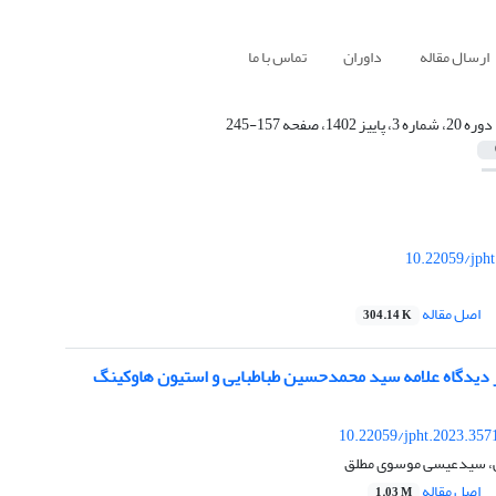
ارسال مقاله
داوران
تماس با ما
دوره 20، شماره 3، پاییز 1402، صفحه 157-245
10.22059/jph
اصل مقاله
304.14 K
 دیدگاه علامه سید محمدحسین طباطبایی و استیون هاوکینگ
10.22059/jpht.2023.357
کی، سیدعیسی موسوی مطلق
اصل مقاله
1.03 M