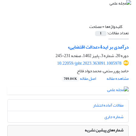
کلیدواژه‌ها =
مصلحت
تعداد مقالات:
1
درآمدی بر ایدۀ «عدالت اقتضایی»
دوره 20، شماره 3، پاییز 1402، صفحه
231-245
10.22059/jpht.2023.363091.1005978
حامد پوررستمی، محمدجواد فلاح
مشاهده مقاله
اصل مقاله
709.04 K
مقالات آماده انتشار
شماره جاری
شماره‌های پیشین نشریه