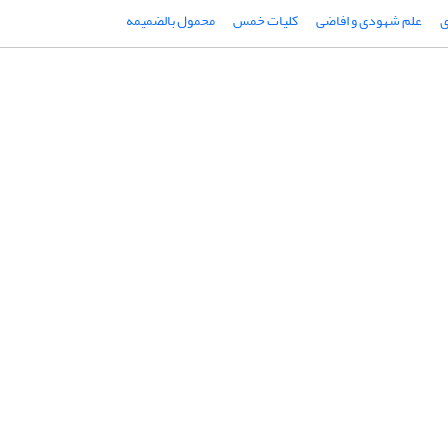
ی
علم شهودی و افاضی
کلیات خمس
محمول بالضمیمه