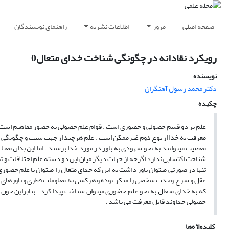
صفحه اصلی
مرور
اطلاعات نشریه
راهنمای نویسندگان
رویکرد نقادانه در چگونگی شناخت خدای متعال0
نویسنده
دکتر محمد رسول آهنگران
چکیده
علم بر دو قسم حصولی و حضوری است . قوام علم حصولی به حضور مفاهیم است و ع
معرفت به خدا از نوع دوم غیرممکن است . علم هرچند از جهت سبب و چگونگی به
معصیت میتوانند به نحو شهودی به باور در مورد خدا برسند ، اما این بدان مع
شناخت اکتسابی ندارد اگرچه از جهات دیگر میان این دو دسته علم اختلافات و تم
تنها در صورتی میتوان باور داشت به این که خدای متعال را میتوان با علم حضو
عقل و شرع وحدت شخصی را منکر بوده و هرکسی به معلومات فطری و باورهای اولی
که به خدای متعال به نحو علم حضوری میتوان شناخت پیدا کرد . بنابراین چون 
حصولی خداوند قابل معرفت می باشد .
کلیدواژه‌ها