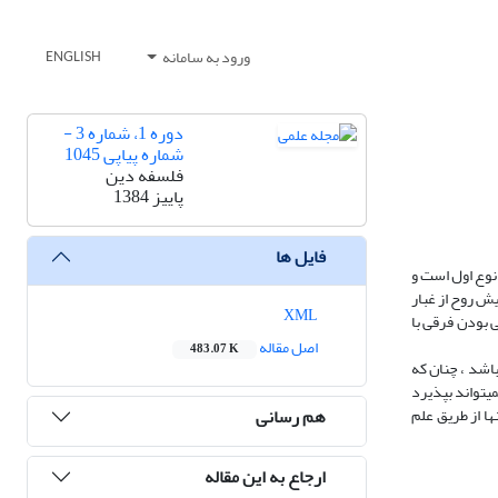
ورود به سامانه
ENGLISH
دوره 1، شماره 3 -
شماره پیاپی 1045
فلسفه دین
پاییز 1384
فایل ها
نوع اول است و
ش روح از غبار
XML
 بودن فرقی با
اصل مقاله
483.07 K
اشد ، چنان که
یتواند بپذیرد
هم رسانی
ا از طریق علم
ارجاع به این مقاله