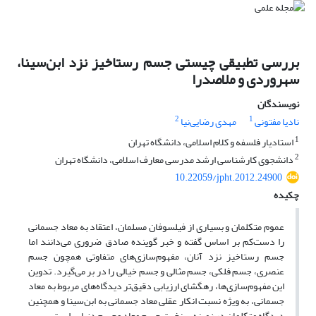
بررسی تطبیقی چیستی جسم رستاخیز نزد ابن‌سینا،
سهروردی و ملاصدرا
نویسندگان
2
1
نادیا مفتونی
مهدی رضایی‌نیا
1
استادیار فلسفه و کلام اسلامی، دانشگاه تهران
2
دانشجوی کارشناسی ارشد مدرسی معارف اسلامی، دانشگاه تهران
10.22059/jpht.2012.24900
چکیده
عموم متکلمان و بسیاری از فیلسوفان مسلمان، اعتقاد به معاد جسمانی
را دست‌کم بر اساس گفته و خبر گوینده صادق ضروری می‌دانند اما
جسم رستاخیز نزد آنان، مفهوم‌سازی‌های متفاوتی همچون جسم
عنصری، جسم فلکی، جسم مثالی و جسم خیالی را در بر می‌گیرد. تدوین
این مفهوم‌سازی‌ها، رهگشای ارزیابی دقیق‌تر دیدگاه‌های مربوط به معاد
جسمانی، به ویژه نسبت انکار عقلی معاد جسمانی به ابن‌سینا و همچنین
دیدگاه متکلمان در زمینه سنخیت جسم معاد وجسم دنیایی است.