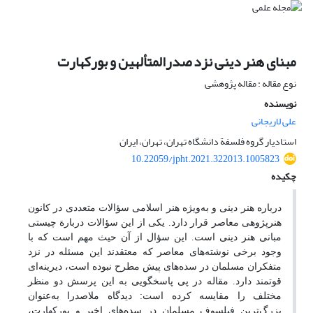
مبنای هنر دینی نزد صدرالمتألهین و بورکهارت
نوع مقاله : مقاله پژوهشی
نویسنده
علی لاریجانی
استادیار گروه فلسفة دانشگاه تهران، تهران، ایران
10.22059/jpht.2021.322013.1005823
چکیده
درباره هنر دینی و به‌ویژه هنر اسلامی سؤالات متعددی در کانون
هنرپژوهی معاصر قرار دارد. یکی از این سؤالات دربارة چیستی
مبانی هنر دینی است. این سؤال از آن حیث مهم است که با
وجود برخی نوشته‌های معاصر که معتقدند این مسئله در نزد
متفکران مسلمان در سده‌های پیش مطرح نبوده است، دیرینه‌ای
قوتمند دارد. مقاله در پی پاسخگویی به این پرسش دو منظر
مختلف را مقایسه کرده است: دیدگاه ملاصدرا به‌عنوان
بزرگ‌ترین فیلسوف مسلمان در سده‌های اخیر و بورکهارت،