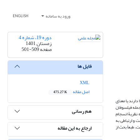
ورود به سامانه
ENGLISH
دوره 19، شماره 4
زمستان 1401
صفحه
501-509
فایل ها
XML
اصل مقاله
475.27 K
دارند یا معنای
جمله فیلسوفان
هم رسانی
ه نظریۀ انسجام
ت و ارتباطی به
، طبعاً بحث از
ارجاع به این مقاله