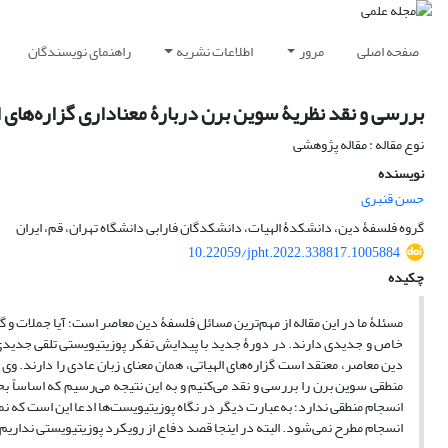
صفحه اصلی
مرور
اطلاعات نشریه
راهنمای نویسندگان
بررسی و نقد نظریۀ سوین برن دربارۀ معناداری گزاره‌های ا
نوع مقاله : مقاله پژوهشی
نویسنده
حسن قنبری
گروه فلسفۀ دین، دانشکدۀ الهیات، دانشکدگان فارابی دانشگاه تهران، قم، ایران
10.22059/jpht.2022.338817.1005884
چکیده
مسئلۀ ما در این مقاله از مهم‌ترین مسائل فلسفۀ دین معاصر است؛ آیا جملات و گزا
خاص و جدیدی دارند. در دورۀ جدید با پیدایش تفکر پوزیتیویستی تلقی جدیدی ا
دین معاصر، معتقد است گزاره‌های الهیاتی، همان معنای زبان عادی را دارند. وی 
منطقی سوین برن را بررسی و نقد می‌کنیم و به این نتیجه می‌رسیم که اساساً بح
انسجام منطقی ندارد؛ به‌عبارت دیگر در نگاه پوزیتیویست‌ها ادعا این است که نمی
انسجام مطرح نمی‌شود. البته در اینجا قصد دفاع از رویکرد پوزیتیویستی نداریم، ب