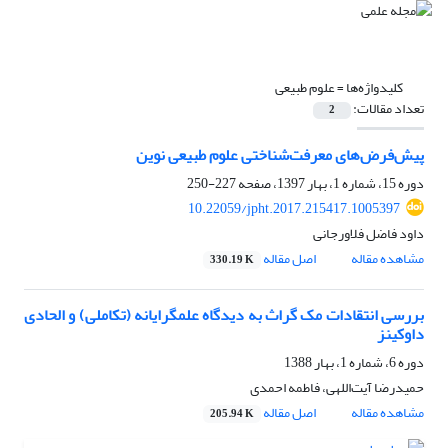
کلیدواژه‌ها =
علوم طبیعی
تعداد مقالات:
2
پیش‌فرض‌های معرفت‌شناختی علوم طبیعی نوین
دوره 15، شماره 1، بهار 1397، صفحه
227-250
10.22059/jpht.2017.215417.1005397
داود فاضل فلاورجانی
مشاهده مقاله
اصل مقاله
330.19 K
بررسی انتقادات مک گراث به دیدگاه علمگرایانه (تکاملی) و الحادی
داوکینز
دوره 6، شماره 1، بهار 1388
حمیدرضا آیت‌اللهی، فاطمه احمدی
مشاهده مقاله
اصل مقاله
205.94 K