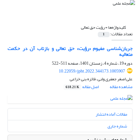
کلیدواژه‌ها =
رؤیت حق‌ تعالی
تعداد مقالات:
1
جریان‌شناسی مفهوم «رؤیت» حق تعالی و بازتاب آن در حکمت
متعالیه
دوره 19، شماره 4، زمستان 1401، صفحه
511-522
10.22059/jpht.2022.344173.1005907
علی اصغر جعفری ولنی، فائزه بنی خزاعی
مشاهده مقاله
اصل مقاله
618.21 K
مقالات آماده انتشار
شماره جاری
شماره‌های پیشین نشریه