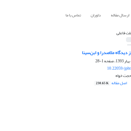
ارسال مقاله
داوران
تماس با ما
لت فاعلی
 دیدگاه ملاصدرا و ابن‌سینا
1-28
10.22059/jph
حجت خواه
اصل مقاله
230.65 K