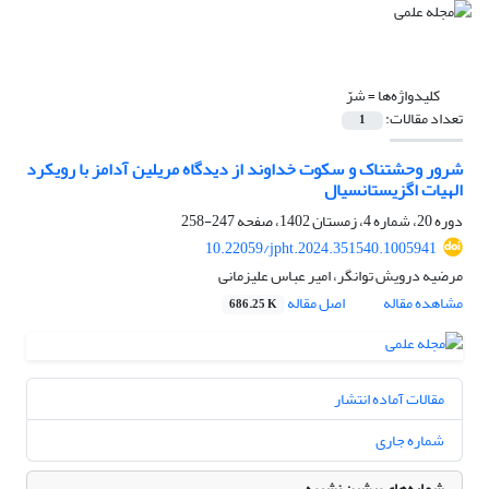
کلیدواژه‌ها =
شرّ
تعداد مقالات:
1
شرور وحشتناک و سکوت خداوند از دیدگاه مریلین آدامز با رویکرد
الهیات اگزیستانسیال
دوره 20، شماره 4، زمستان 1402، صفحه
247-258
10.22059/jpht.2024.351540.1005941
مرضیه درویش توانگر، امیر عباس علیزمانی
مشاهده مقاله
اصل مقاله
686.25 K
مقالات آماده انتشار
شماره جاری
شماره‌های پیشین نشریه