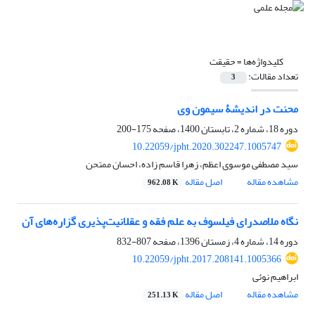
کلیدواژه‌ها =
حقیقت
تعداد مقالات:
3
محنت در اندیشۀ سیمون وی
دوره 18، شماره 2، تابستان 1400، صفحه
175-200
10.22059/jpht.2020.302247.1005747
سید مصطفی موسوی اعظم، زهرا قاسم زاده، احسان ممتحن
مشاهده مقاله
اصل مقاله
962.08 K
نگاه ملاصدرای فیلسوف به علم فقه و عقلانیت‌پذیری گزاره‌های آن
دوره 14، شماره 4، زمستان 1396، صفحه
807-832
10.22059/jpht.2017.208141.1005366
ابراهیم نوئی
مشاهده مقاله
اصل مقاله
251.13 K