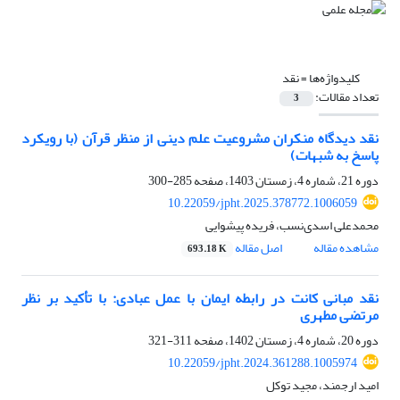
کلیدواژه‌ها =
نقد
تعداد مقالات:
3
نقد دیدگاه منکران مشروعیت علم دینی از منظر قرآن (با رویکرد
پاسخ به شبهات)
دوره 21، شماره 4، زمستان 1403، صفحه
285-300
10.22059/jpht.2025.378772.1006059
محمدعلی اسدی‌نسب، فریده پیشوایی
مشاهده مقاله
اصل مقاله
693.18 K
نقد مبانی کانت در رابطه ایمان با عمل عبادی: با تأکید بر نظر
مرتضی مطهری
دوره 20، شماره 4، زمستان 1402، صفحه
311-321
10.22059/jpht.2024.361288.1005974
امید ارجمند، مجید توکل