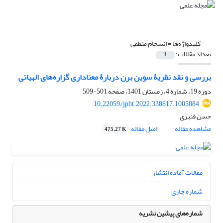
کلیدواژه‌ها =
انسجام منطقی
تعداد مقالات:
1
بررسی و نقد نظریۀ سوین برن دربارۀ معناداری گزاره‌های الهیاتی
دوره 19، شماره 4، زمستان 1401، صفحه
501-509
10.22059/jpht.2022.338817.1005884
حسن قنبری
مشاهده مقاله
اصل مقاله
475.27 K
مقالات آماده انتشار
شماره جاری
شماره‌های پیشین نشریه