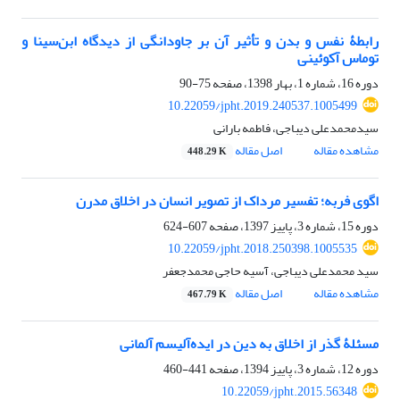
رابطۀ نفس و بدن و تأثیر آن بر جاودانگی از دیدگاه ابن‌سینا و
توماس آکوئینی
دوره 16، شماره 1، بهار 1398، صفحه
75-90
10.22059/jpht.2019.240537.1005499
سیدمحمدعلی دیباجی، فاطمه بارانی
مشاهده مقاله
اصل مقاله
448.29 K
اگوی فربه؛ تفسیر مرداک از تصویر انسان در اخلاق مدرن
دوره 15، شماره 3، پاییز 1397، صفحه
607-624
10.22059/jpht.2018.250398.1005535
سید محمدعلی دیباجی، آسیه حاجی محمدجعفر
مشاهده مقاله
اصل مقاله
467.79 K
مسئلۀ گذر از اخلاق به دین در ایده‌آلیسم آلمانی
دوره 12، شماره 3، پاییز 1394، صفحه
441-460
10.22059/jpht.2015.56348