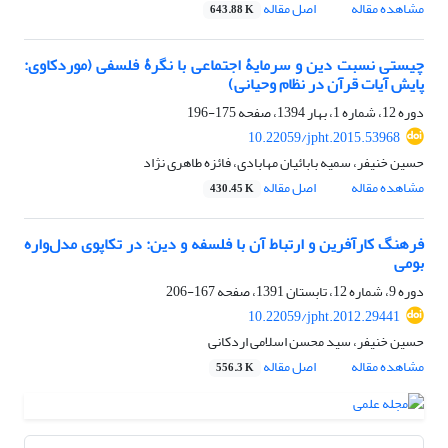
مشاهده مقاله
اصل مقاله
643.88 K
چیستی نسبت دین و سرمایۀ اجتماعی با نگرۀ فلسفی (مورد‌کاوی:
پایش آیات قرآن در نظام وحیانی)
دوره 12، شماره 1، بهار 1394، صفحه
175-196
10.22059/jpht.2015.53968
حسین خنیفر، سمیه بابائیان مهابادی، فائزه طاهری نژاد
مشاهده مقاله
اصل مقاله
430.45 K
فرهنگ کارآفرین و ارتباط آن با فلسفه و دین: در تکاپوی مدل‌واره
بومی
دوره 9، شماره 12، تابستان 1391، صفحه
167-206
10.22059/jpht.2012.29441
حسین خنیفر، سید محسن اسلامی اردکانی
مشاهده مقاله
اصل مقاله
556.3 K