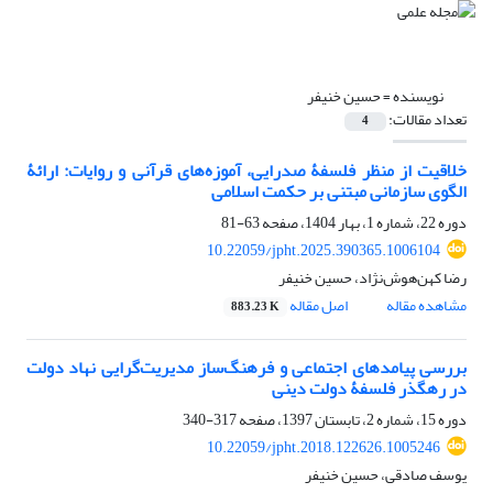
نویسنده =
حسین خنیفر
تعداد مقالات:
4
خلاقیت از منظر فلسفۀ صدرایی، آموزه‌های قرآنی و روایات: ارائۀ
الگوی سازمانی مبتنی بر حکمت اسلامی
دوره 22، شماره 1، بهار 1404، صفحه
63-81
10.22059/jpht.2025.390365.1006104
رضا کهن‌هوش‌نژاد، حسین خنیفر
مشاهده مقاله
اصل مقاله
883.23 K
بررسی پیامدهای اجتماعی و فرهنگ‌ساز مدیریت‌گرایی نهاد دولت
در رهگذر فلسفۀ دولت دینی
دوره 15، شماره 2، تابستان 1397، صفحه
317-340
10.22059/jpht.2018.122626.1005246
یوسف صادقی، حسین خنیفر