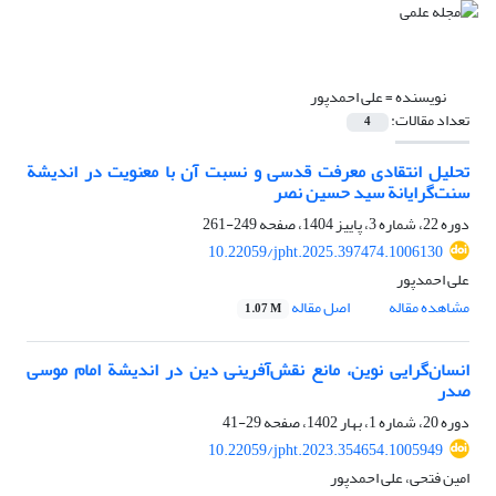
نویسنده =
علی احمدپور
تعداد مقالات:
4
تحلیل انتقادی معرفت قدسی و نسبت آن با معنویت در اندیشة
سنت‌گرایانة سید حسین نصر
دوره 22، شماره 3، پاییز 1404، صفحه
249-261
10.22059/jpht.2025.397474.1006130
علی احمدپور
مشاهده مقاله
اصل مقاله
1.07 M
انسان‌گرایی نوین، مانع نقش‌آفرینی دین در اندیشة امام موسی
صدر
دوره 20، شماره 1، بهار 1402، صفحه
29-41
10.22059/jpht.2023.354654.1005949
امین فتحی، علی احمدپور