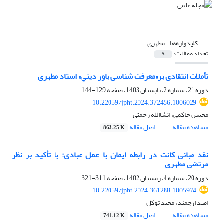
کلیدواژه‌ها =
مطهری
تعداد مقالات:
5
تأملات انتقادی بر«معرفت شناسی باور دینیِ» استاد مطهری
دوره 21، شماره 2، تابستان 1403، صفحه
129-144
10.22059/jpht.2024.372456.1006029
محسن حاکمی، انشاالله رحمتی
مشاهده مقاله
اصل مقاله
863.25 K
نقد مبانی کانت در رابطه ایمان با عمل عبادی: با تأکید بر نظر
مرتضی مطهری
دوره 20، شماره 4، زمستان 1402، صفحه
311-321
10.22059/jpht.2024.361288.1005974
امید ارجمند، مجید توکل
مشاهده مقاله
اصل مقاله
741.12 K