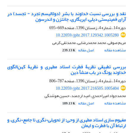
نقد و بررسی نسبت خداوند با بشر (دوئالیسم تجرد - تجسد) در
آرای فمینیستی دیلی، ایریگاری، جانتزن و اندرسون
دوره 14، شماره 4، زمستان 1396، صفحه
669-695
10.22059/jpht.2017.129342.1005280
مریم صوفی، محمد محمدرضایی، محمدتقی کرمی
مشاهده مقاله
اصل مقاله
239.13 K
بررسی تطبیقی نظریۀ فطرت استاد مطهری و نظریۀ کهن‌الگوی
خداوند یونگ در باب منشأ دین
دوره 14، شماره 4، زمستان 1396، صفحه
787-806
10.22059/jpht.2017.216505.1005404
محمدجواد امیراحمدی، امید ارجمند، حسین هوشنگی
مشاهده مقاله
اصل مقاله
189.13 K
مفهوم سازی استاد مطهری از وحی: از تحویلی¬نگری تا جامع¬نگری، و
ارتباط آن با فطرت و ایمان