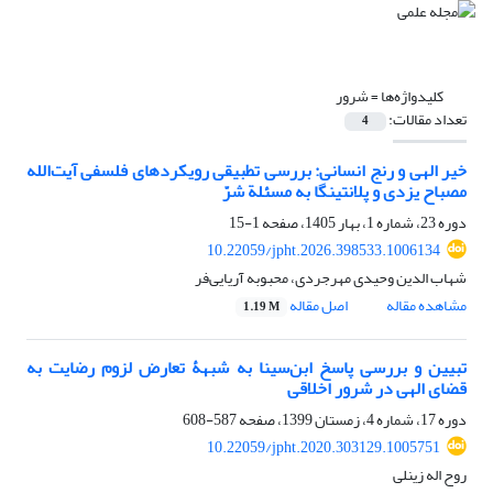
کلیدواژه‌ها =
شرور
تعداد مقالات:
4
خیر الهی و رنج انسانی: بررسی تطبیقی رویکردهای فلسفی آیت‌الله
مصباح یزدی و پلانتینگا به مسئلة شرّ
دوره 23، شماره 1، بهار 1405، صفحه
1-15
10.22059/jpht.2026.398533.1006134
شهاب الدین وحیدی مهرجردی، محبوبه آریایی‌فر
مشاهده مقاله
اصل مقاله
1.19 M
تبیین و بررسی پاسخ ابن‌سینا به شبهۀ تعارض لزوم رضایت به
قضای الهی در شرور اخلاقی
دوره 17، شماره 4، زمستان 1399، صفحه
587-608
10.22059/jpht.2020.303129.1005751
روح اله زینلی