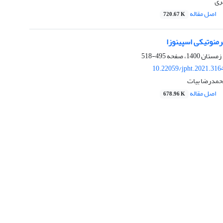
ری
اصل مقاله
720.67 K
رمنوتیکی اسپینوزا
495-518
10.22059/jpht.2021.316
حمدرضا بیات
اصل مقاله
678.96 K