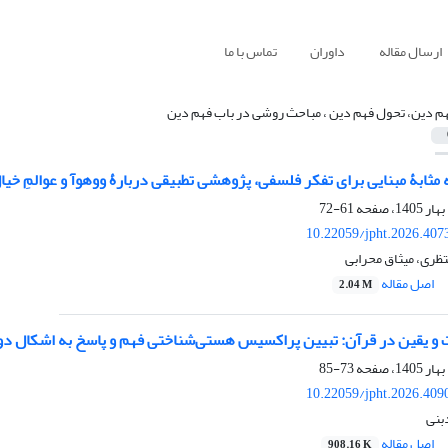
ارسال مقاله
داوران
تماس با ما
م دین، تحول فهم دین ، مباحث روشی در باب فهم دین
 ‌مثابۀ مبنایی برای تفکر فلسفی، پژوهشی تطبیقی دربارۀ ووهوآ و عوالمِ خیا
61-72
10.22059/jpht.2026.407
ظری، میثاق محرابی
اصل مقاله
2.04 M
 و یقین در قرآن: تبیین پراکسیس هستی‌شناختی فهم و پاسخ به اشکال دو
73-85
10.22059/jpht.2026.409
بنی
اصل مقاله
908.16 K