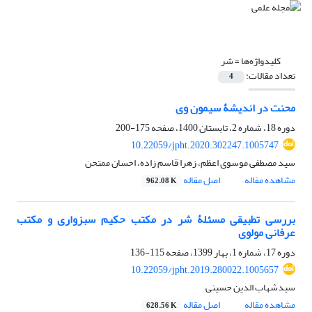
کلیدواژه‌ها =
شر
تعداد مقالات:
4
محنت در اندیشۀ سیمون وی
دوره 18، شماره 2، تابستان 1400، صفحه
175-200
10.22059/jpht.2020.302247.1005747
سید مصطفی موسوی اعظم، زهرا قاسم زاده، احسان ممتحن
مشاهده مقاله
اصل مقاله
962.08 K
بررسی تطبیقی مسئلۀ شر در مکتب حکیم سبزواری و مکتب
عرفانی مولوی
دوره 17، شماره 1، بهار 1399، صفحه
115-136
10.22059/jpht.2019.280022.1005657
سیدشهاب الدین حسینی
مشاهده مقاله
اصل مقاله
628.56 K