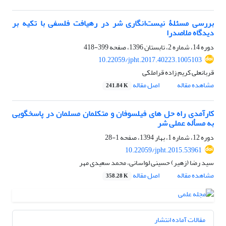
بررسی مسئلۀ نیست‌انگاری شر در رهیافت فلسفی با تکیه بر
دیدگاه ملاصدرا
دوره 14، شماره 2، تابستان 1396، صفحه
399-418
10.22059/jpht.2017.40223.1005103
قربانعلی کریم زاده قراملکی
مشاهده مقاله
اصل مقاله
241.84 K
کارآمدی راه حل های فیلسوفان و متکلمان مسلمان در پاسخگویی
به مسأله عملی شر
دوره 12، شماره 1، بهار 1394، صفحه
1-28
10.22059/jpht.2015.53961
سید رضا (زهیر) حسینی لواسانی، محمد سعیدی مهر
مشاهده مقاله
اصل مقاله
358.28 K
مقالات آماده انتشار