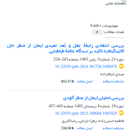
موضوعات =
Faith
تعداد مقالات:
4
بررسی انتقادی رابطۀ عقل و بُعد تعهدی ایمان از منظر جان
کاتینگهام با تاکید بر دیدگاه علامۀ طباطبایی
دوره 21، شماره 3، پاییز 1403، صفحه
243-254
10.22059/jpht.2024.381758.1006070
مهدی خیاط زاده
مشاهده مقاله
اصل مقاله
852.17 K
بررسی تحلیلی ایمان از منظر آئودی
دوره 19، شماره 4، زمستان 1401، صفحه
443-457
10.22059/jpht.2023.349684.1005929
فاطمه حسن زاده، زهرا خزاعی، رضا اکبری
مشاهده مقاله
اصل مقاله
534.58 K