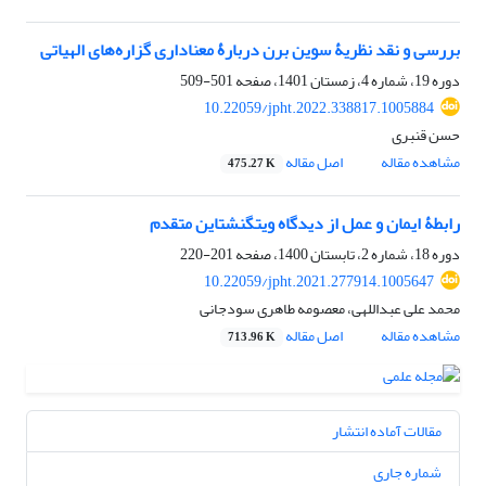
بررسی و نقد نظریۀ سوین برن دربارۀ معناداری گزاره‌های الهیاتی
دوره 19، شماره 4، زمستان 1401، صفحه
501-509
10.22059/jpht.2022.338817.1005884
حسن قنبری
مشاهده مقاله
اصل مقاله
475.27 K
رابطۀ ایمان و عمل از دیدگاه ویتگنشتاین متقدم
دوره 18، شماره 2، تابستان 1400، صفحه
201-220
10.22059/jpht.2021.277914.1005647
محمد علی عبداللهی، معصومه طاهری سودجانی
مشاهده مقاله
اصل مقاله
713.96 K
مقالات آماده انتشار
شماره جاری