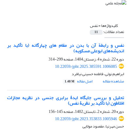
کلیدواژه‌ها =
نفس
تعداد مقالات:
11
نفس و رابطة آن با بدن در مقام‏ های چهارگانه (با تأکید بر
اندیشه‌های ابوعلی مسکویه)
دوره 22، شماره 4، زمستان 1404، صفحه
299-314
10.22059/jpht.2025.385591.1006085
ابراهیم نوئی، فاطمه حسینی نیافرد
مشاهده مقاله
اصل مقاله
1.48 M
تحلیل و بررسی جایگاه ایدۀ برابری جنسی در نظریه مجازات
افلاطون (با تأکید بر نظریۀ نفس)
دوره 20، شماره 2، تابستان 1402، صفحه
145-156
10.22059/jpht.2023.353833.1005946
حسن مهرنیا، مقصود مولایی