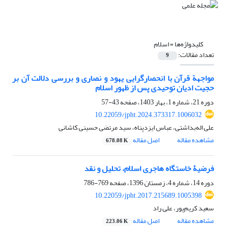
کلیدواژه‌ها =
اسلام
تعداد مقالات:
9
مواجهة قرآن با انحصارگرایی یهود و نصاری و بررسی دلالت آن بر
حجیت ادیان توحیدی پس از ظهور اسلام
دوره 21، شماره 1، بهار 1403، صفحه
43-57
10.22059/jpht.2024.373317.1006032
علی اله‌بداشتی، عباس ایزدپناه، سید مرتضی حسینی کاشانی
مشاهده مقاله
اصل مقاله
678.08 K
فرضیۀ خاستگاه هاجری اسلام، تحلیل و نقد
دوره 14، شماره 4، زمستان 1396، صفحه
769-786
10.22059/jpht.2017.215689.1005398
سعید کریم‌پور، علی راد
مشاهده مقاله
اصل مقاله
223.06 K