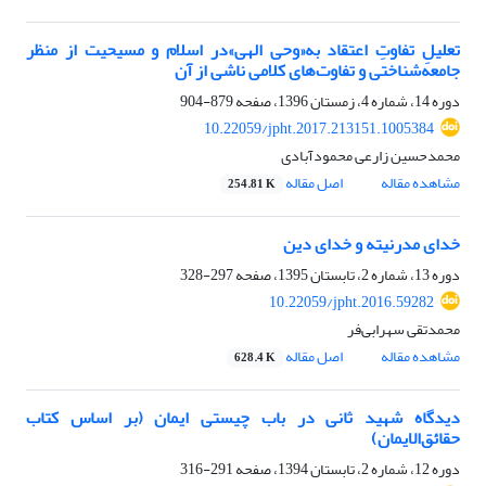
تعلیلِ تفاوتِ اعتقاد به«وحی الهی»در اسلام و مسیحیت از منظر
جامعه‌شناختی و تفاوت‌های کلامی ناشی از آن
دوره 14، شماره 4، زمستان 1396، صفحه
879-904
10.22059/jpht.2017.213151.1005384
محمدحسین زارعی محمودآبادی
مشاهده مقاله
اصل مقاله
254.81 K
خدای مدرنیته و خدای دین
دوره 13، شماره 2، تابستان 1395، صفحه
297-328
10.22059/jpht.2016.59282
محمدتقی سهرابی‌فر
مشاهده مقاله
اصل مقاله
628.4 K
دیدگاه شهید ثانی در باب چیستی ایمان (بر اساس کتاب
حقائق‌الایمان)
دوره 12، شماره 2، تابستان 1394، صفحه
291-316