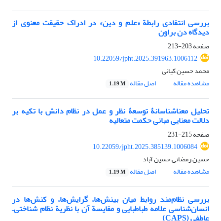
بررسی انتقادی رابطة «علم و دین» در ادراک حقیقت ‌معنوی از
دیدگاه دن براون
صفحه
203-213
10.22059/jpht.2025.391963.1006112
محمد حسین کیانی
مشاهده مقاله
اصل مقاله
1.19 M
تحلیل معناشناسانۀ توسعۀ نظر و عمل در نظام دانش با تکیه بر
دلالت معنایی مبانی حکمت متعالیه
صفحه
215-231
10.22059/jpht.2025.385139.1006084
حسین رمضانی حسین آباد
مشاهده مقاله
اصل مقاله
1.19 M
بررسی نظام‌مند روابط میان بینش‌ها، گرایش‌ها، و کنش‌ها در
انسان‌شناسی علامه طباطبایی و مقایسة آن با نظریة نظام شناختی‌ـ
عاطفی (CAPS)