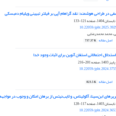
فی در طراحی هوشمند: نقد گراهام آپی بر فیلتر تبیینی ویلیام دمبسکی
121-133
10.22059/jpht.2025.392
، محمد محمدرضایی
اصل مقاله
737.37 K
ستدلال احتمالاتی استفان آنوین برای اثبات وجود خدا
201-216
10.22059/jpht.2024.375
اصل مقاله
823.5 K
ریرهای ابن‌سینا، آکوئیناس، و لایب‌نیتس از برهان امکان و وجوب در مواجهه
117-128
10.22059/jpht.2024.365