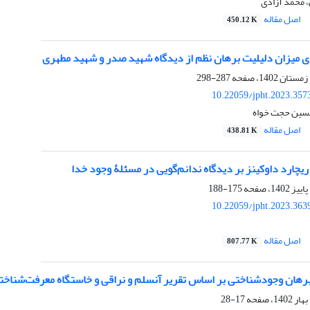
 محمد آزادی
اصل مقاله
450.12 K
ای میزان دلیلیت برهان نظم از دیدگاه شهید صدر و شهید مطهری
287-298
10.22059/jpht.2023.357
حسین حجت خواه
اصل مقاله
438.81 K
چارد داوکینز بر دیدگاه ندانم‌گویی در مسئلۀ وجود خدا
175-188
10.22059/jpht.2023.363
اصل مقاله
807.77 K
رهان وجودشناختی بر اساس تقریر آنسلم و نراقی و خاستگاه معرفت‌شناخت
17-28