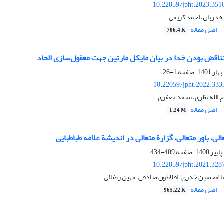
10.22059/jpht.2023.351
 دربان، احمد کریمی
اصل مقاله
706.4 K
ناقض بودن خدا در بیان مایکل مارتین جهت معقول‌سازی الحاد
1-26
10.22059/jpht.2022.333
 الله نظری، محمد جعفری
اصل مقاله
1.24 M
ی، باور متعالی، گزارة متعالی در اندیشة علامه طباطبایی
409-434
10.22059/jpht.2021.328
امحسین خدری، افلاطون صادقی، مهین رضائی
اصل مقاله
965.22 K