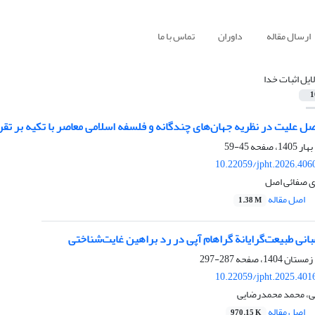
ارسال مقاله
داوران
تماس با ما
ایل اثبات خدا
1
صل علیت در نظریه‌ جهان‌های چندگانه و فلسفه اسلامی معاصر با تکیه بر تقر
45-59
10.22059/jpht.2026.406
دی صفائی اصل
اصل مقاله
1.38 M
بانی طبیعت‌گرایانة گراهام آپی در رد براهین غایت‌شناختی
287-297
10.22059/jpht.2025.401
، محمد محمدرضایی
اصل مقاله
970.15 K