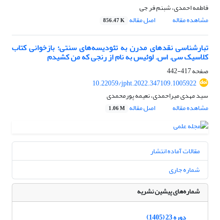
فاطمه احمدی، شبنم فر جی
مشاهده مقاله
اصل مقاله
856.47 K
تبارشناسی نقدهای مدرن به تئودیسه‌های سنتی؛ بازخوانی کتاب
کلاسیک سی. اس. لوئیس به نام از رنجی که من کشیدم
صفحه
417-442
10.22059/jpht.2022.347109.1005922
سید مهدی میراحمدی، نعیمه پورمحمدی
مشاهده مقاله
اصل مقاله
1.06 M
مقالات آماده انتشار
شماره جاری
شماره‌های پیشین نشریه
دوره 23 (1405)