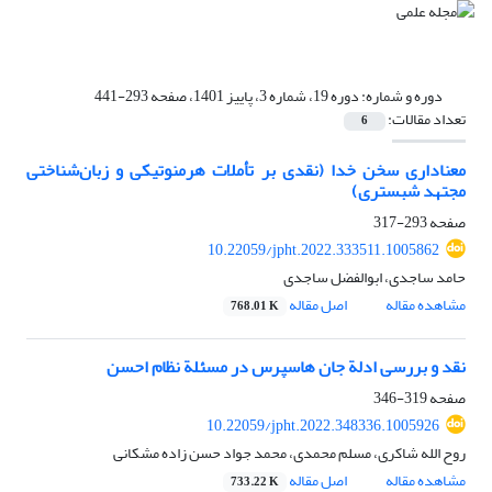
دوره و شماره:
دوره 19، شماره 3، پاییز 1401، صفحه 293-441
تعداد مقالات:
6
معناداری سخن خدا (نقدی بر تأملات هرمنوتیکی و زبان‌شناختی
مجتهد شبستری)
صفحه
293-317
10.22059/jpht.2022.333511.1005862
حامد ساجدی، ابوالفضل ساجدی
مشاهده مقاله
اصل مقاله
768.01 K
نقد و بررسی ادلة جان هاسپرس در مسئلة نظام احسن
صفحه
319-346
10.22059/jpht.2022.348336.1005926
روح الله شاکری، مسلم محمدی، محمد جواد حسن زاده مشکانی
مشاهده مقاله
اصل مقاله
733.22 K