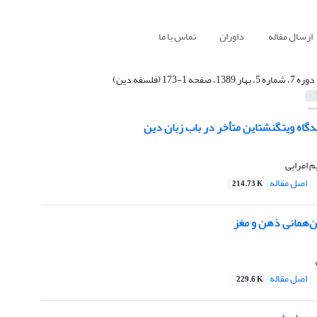
ارسال مقاله
داوران
تماس با ما
دوره 7، شماره 5، بهار 1389، صفحه 1-173 (فلسفه دین)
گاه ویتگنشتاین متأخر در باب زبان دین
 امرایی
اصل مقاله
214.73 K
ن‌همانی ذهن و مغز
اصل مقاله
229.6 K