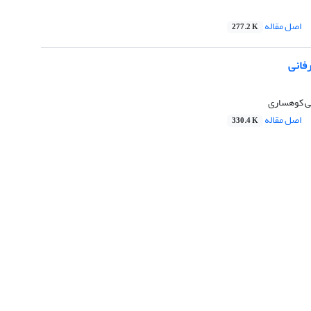
اصل مقاله
277.2 K
فانی
ی کوهساری
اصل مقاله
330.4 K