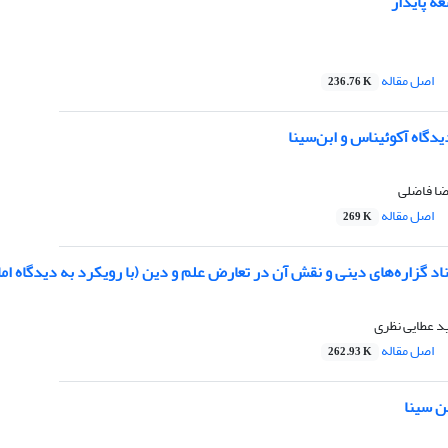
عه پایدار
اصل مقاله
236.76 K
یدگاه آکوئیناس و ابن‌سینا
رضا فاضلی
اصل مقاله
269 K
د گزاره‌های دینی و نقش آن در تعارض علم و دین (با رویکرد به دیدگاه اما
د عطایی نظری
اصل مقاله
262.93 K
ن سینا