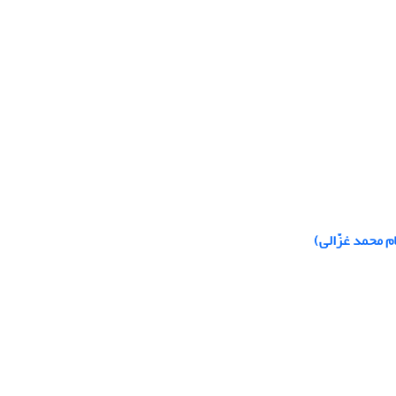
م محمد غزّالی)