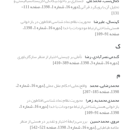
کمال‌نسب، محمدعلی
جستاری بر باخودبیگانگی اگزیستانسیالیستی و
تحلیل آن با رویکرد قرآنی
[دوره 16، شماره 1، 1398، صفحه 111-
131]
کهنسال، علیرضا
محوریت نظام نمادشناسی افلاطون در بازخوانی
هستی‌شناختیِ ارتباط موجودات با خدا
[دوره 16، شماره 1، 1398،
صفحه 91-109]
گ
گندمی نصرآبادی، رضا
تأملی بر چیستی اختیار از منظر سازگارباوری
[دوره 16، شماره 3، 1398، صفحه 389-410]
م
محمدرضایی، محمد
واقع‌نمایی احکام عقل عملی
[دوره 16، شماره 2،
1398، صفحه 185-207]
محمدی محمدیه، زهرا
محوریت نظام نمادشناسی افلاطون در
بازخوانی هستی‌شناختیِ ارتباط موجودات با خدا
[دوره 16، شماره 1،
1398، صفحه 91-109]
مروی، محمدحسین
بررسی رابطۀ اختیار و تقدیر در هستی از منظر
علامه طباطبایی
[دوره 16، شماره 3، 1398، صفحه 521-542]