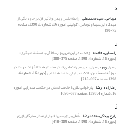
د
دیباجی، سیدمحمدعلی
رابطۀ نفس و بدن و تأثیر آن بر جاودانگی از
دیدگاه ابن‌سینا و توماس آکوئینی
[دوره 16، شماره 1، 1398، صفحه
75-90]
ر
راستایی، حامده
وحدت در ابن‌عربی و ارتباط آن با مسئلۀ «دیگری»
[دوره 16، شماره 3، 1398، صفحه 375-388]
رسولی‌پور، رسول
بررسی انتقادی تفکر ساختارشکنانۀ ژاک دریدا در
حوزۀ فلسفۀ دین با تکیه بر آرای علامه طباطبایی
[دوره 16، شماره 4،
1398، صفحه 697-715]
رضازاده، رضا
بازخوانی نظریۀ خلافت انسان در حکمت صدرایی
[دوره
16، شماره 4، 1398، صفحه 677-696]
ز
زارع بیدکی، محمدرضا
تأملی بر چیستی اختیار از منظر سازگارباوری
[دوره 16، شماره 3، 1398، صفحه 389-410]