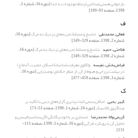
بازخوانی هستی‌شناختیِ ارتباط موجودات با خدا
[دوره 16، شماره 1،
1398، صفحه 91-109]
ف
فعالی، محمدتقی
تناسخ و مسئلۀ تجربه‌های نزدیک به مرگ
[دوره 16،
شماره 2، 1398، صفحه 329-349]
فلاحتی، حمید
تناسخ و مسئلۀ تجربه‌های نزدیک به مرگ
[دوره 16،
شماره 2، 1398، صفحه 329-349]
فیاض‌بخش، نفیسه
واکاوی معرفت‌شناسانۀ اسکان حضرت آدم(ع)
در بهشت برزخی و هبوط از آن، از منظر حکمای نوصدرایی
[دوره 16،
شماره 3، 1398، صفحه 459-477]
ک
کبیر، یحیی
امکان‌سنجی اثبات‌پذیری گزاره‌های دینی با تأکید بر
مبناگروی کلاسیک
[دوره 16، شماره 1، 1398، صفحه 51-73]
کریمی والا، محمدرضا
جستاری بر باخودبیگانگی اگزیستانسیالیستی و
تحلیل آن با رویکرد قرآنی
[دوره 16، شماره 1، 1398، صفحه 111-
131]