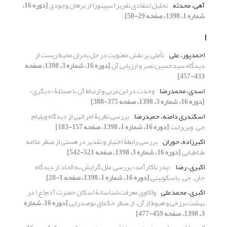
آهی، محدثه
تحلیل انتقادی تقریر اسپینوزا از برهان وجودی
[دوره 16،
شماره 1، 1398، صفحه 29-50]
ا
احمدپور، علی
تأملی بر نقش معنویت در حل بحران محیط زیست از
دیدگاه سیدحسین نصر و ارزیابی آن
[دوره 16، شماره 3، 1398، صفحه
433-457]
اسدی، محمدرضا
وحدت در ابن‌عربی و ارتباط آن با مسئلۀ «دیگری»
[دوره 16، شماره 3، 1398، صفحه 375-388]
اسکندری دامنه، حمیدرضا
بررسی نظریۀ امر الهی از دیدگاه ویلیام
جی. وین‌رایت
[دوره 16، شماره 1، 1398، صفحه 157-183]
اکبرزاده، حوران
بررسی رابطۀ اختیار و تقدیر در هستی از منظر علامه
طباطبایی
[دوره 16، شماره 3، 1398، صفحه 521-542]
اکبری، رضا
«پدر ناکارآمد» بررسی علل گرایش به الحاد از دیدگاه
جان. جی. پاسکویینی
[دوره 16، شماره 1، 1398، صفحه 1-28]
اکبری، محمدعلی
واکاوی معرفت‌شناسانۀ اسکان حضرت آدم(ع) در
بهشت برزخی و هبوط از آن، از منظر حکمای نوصدرایی
[دوره 16، شماره
3، 1398، صفحه 459-477]