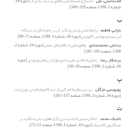
اله بداشتی، علی‌
تناسخ و مسئلۀ تجربه‌های نزدیک به مرگ
[دوره 16،
شماره 2، 1398، صفحه 329-349]
ب
بارانی، فاطمه
رابطۀ نفس و بدن و تأثیر آن بر جاودانگی از دیدگاه
ابن‌سینا و توماس آکوئینی
[دوره 16، شماره 1، 1398، صفحه 75-90]
بدخش، محمدصادق
واقع‌نمایی احکام عقل عملی
[دوره 16، شماره 2،
1398، صفحه 185-207]
برنجکار، رضا
تحلیل انتقادی تقریر اسپینوزا از برهان وجودی
[دوره
16، شماره 1، 1398، صفحه 29-50]
پ
پورویسی، مژگان
بررسی نظریۀ امر الهی از دیدگاه ویلیام جی. وین‌رایت
[دوره 16، شماره 1، 1398، صفحه 157-183]
ت
تاجیک، محمد
امکان‌سنجی اثبات‌پذیری گزاره‌های دینی با تأکید بر
مبناگروی کلاسیک
[دوره 16، شماره 1، 1398، صفحه 51-73]