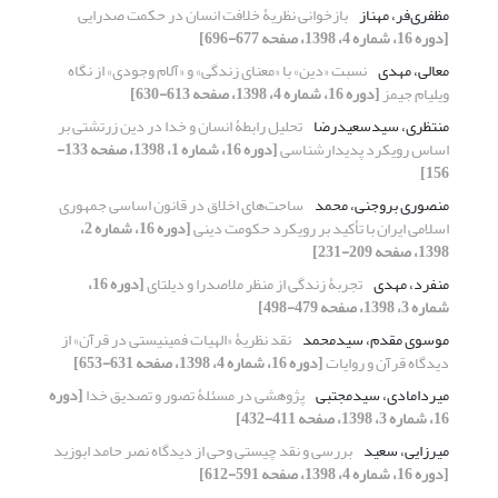
مظفری‌فر، مهناز
بازخوانی نظریۀ خلافت انسان در حکمت صدرایی
[دوره 16، شماره 4، 1398، صفحه 677-696]
معالی، مهدی
نسبت «دین» با «معنای زندگی» و «آلام وجودی» از نگاه
ویلیام جیمز
[دوره 16، شماره 4، 1398، صفحه 613-630]
منتظری، سیدسعیدرضا
تحلیل رابطۀ انسان و خدا در دین زرتشتی بر
اساس رویکرد پدیدارشناسی
[دوره 16، شماره 1، 1398، صفحه 133-
156]
منصوری بروجنی، محمد
ساحت‌های اخلاق در قانون اساسی جمهوری
اسلامی ایران با تأکید بر رویکرد حکومت دینی
[دوره 16، شماره 2،
1398، صفحه 209-231]
منفرد، مهدی
تجربۀ زندگی از منظر ملاصدرا و دیلتای
[دوره 16،
شماره 3، 1398، صفحه 479-498]
موسوی مقدم، سیدمحمد
نقد نظریۀ «الهیات فمینیستی در قرآن» از
دیدگاه قرآن و روایات
[دوره 16، شماره 4، 1398، صفحه 631-653]
میردامادی، سیدمجتبی
پژوهشی در مسئلۀ تصور و تصدیق خدا
[دوره
16، شماره 3، 1398، صفحه 411-432]
میرزایی، سعید
بررسی و نقد چیستی وحی از دیدگاه نصر حامد ابوزید
[دوره 16، شماره 4، 1398، صفحه 591-612]