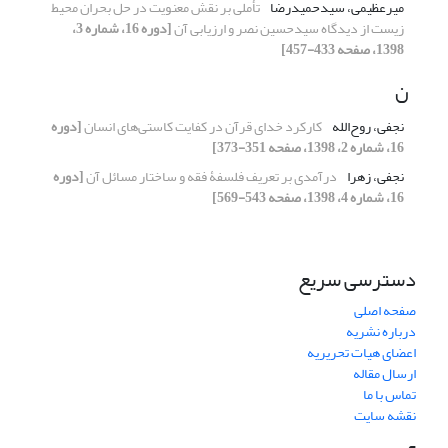
میرعظیمی، سیدحمیدرضا
تأملی بر نقش معنویت در حل بحران محیط
زیست از دیدگاه سیدحسین نصر و ارزیابی آن
[دوره 16، شماره 3،
1398، صفحه 433-457]
ن
نجفی، روح‌الله
کارکرد خدای قرآن در کفایت کاستی‌های انسان
[دوره
16، شماره 2، 1398، صفحه 351-373]
نجفی، زهرا
درآمدی بر تعریف فلسفۀ فقه و ساختار مسائل آن
[دوره
16، شماره 4، 1398، صفحه 543-569]
دسترسی سریع
صفحه اصلی
درباره نشریه
اعضای هیات تحریریه
ارسال مقاله
تماس با ما
نقشه سایت