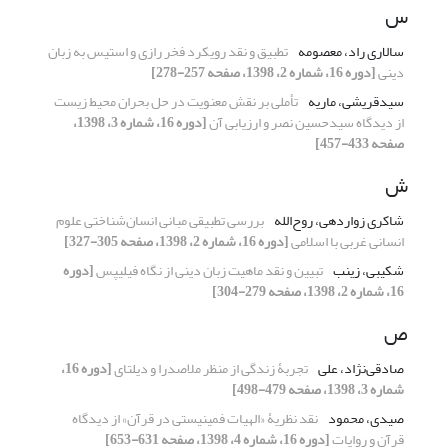
س
سالاری راد، معصومه
تطبیق و نقد رویکرد فخر رازی و استیس به زبان
دینی
[دوره 16، شماره 2، 1398، صفحه 257-278]
سیدقریشی، ماریه
تأملی بر نقش معنویت در حل بحران محیط زیست
از دیدگاه سیدحسین نصر و ارزیابی آن
[دوره 16، شماره 3، 1398،
صفحه 433-457]
ش
شاکری زواردهی، روح‌الله
بررسی تطبیقی مبانی انسان‌شناختی علوم
انسانی غربی با اسلامی
[دوره 16، شماره 2، 1398، صفحه 305-327]
شکیبی، زینب
تبیین و نقد ماهیت زبان دینی از نگاه فیلیپس
[دوره
16، شماره 2، 1398، صفحه 279-304]
ص
صادقی‌نژاد، علی
تجربۀ زندگی از منظر ملاصدرا و دیلتای
[دوره 16،
شماره 3، 1398، صفحه 479-498]
صیدی، محمود
نقد نظریۀ «الهیات فمینیستی در قرآن» از دیدگاه
قرآن و روایات
[دوره 16، شماره 4، 1398، صفحه 631-653]