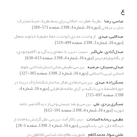
ع
عباسی، رضا
نظریۀ «فطرت»، امکانی برای بسط نظریۀ «جنبۀ مشترک»
تجارب عرفانی
[دوره 16، شماره 4، 1398، صفحه 571-589]
عبداللهی، مهدی
از وحدت عددی تا وحدت حقۀ حقیقیۀ خداوند متعال
[دوره 16، شماره 3، 1398، صفحه 499-519]
عبدل‌آبادی، علی‌اکبر
نسبت «دین» با «معنای زندگی» و «آلام وجودی»
از نگاه ویلیام جیمز
[دوره 16، شماره 4، 1398، صفحه 613-630]
عبدلی مسینان، مرضیه
بررسی تطبیقی مبانی انسان‌شناختی علوم
انسانی غربی با اسلامی
[دوره 16، شماره 2، 1398، صفحه 305-327]
عسکرزاده، مهدی
بررسی انتقادی تفکر ساختارشکنانۀ ژاک دریدا در
حوزۀ فلسفۀ دین با تکیه بر آرای علامه طباطبایی
[دوره 16، شماره 4،
1398، صفحه 697-715]
عسکری یزدی، علی
بررسی و نقد چیستی وحی از دیدگاه نصر حامد
ابوزید
[دوره 16، شماره 4، 1398، صفحه 591-612]
عظیمی، ریحانه السادات
«پدر ناکارآمد» بررسی علل گرایش به الحاد از
دیدگاه جان. جی. پاسکویینی
[دوره 16، شماره 1، 1398، صفحه 1-28]
علمی سولا، محمدکاظم
محوریت نظام نمادشناسی افلاطون در