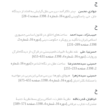
ج
جوادی، محسن
«پدر ناکارآمد» بررسی علل گرایش به الحاد از دیدگاه
جان. جی. پاسکویینی
[دوره 16، شماره 1، 1398، صفحه 1-28]
ح
حبیب‌نژاد، سید احمد
ساحت‌های اخلاق در قانون اساسی جمهوری
اسلامی ایران با تأکید بر رویکرد حکومت دینی
[دوره 16، شماره 2،
1398، صفحه 209-231]
حسن‌نیا، علی
نقد نظریۀ «الهیات فمینیستی در قرآن» از دیدگاه قرآن
و روایات
[دوره 16، شماره 4، 1398، صفحه 631-653]
حسینی، سیدمحمدرضا
ساحت عقل در نگاه اشاعره
[دوره 16، شماره
2، 1398، صفحه 233-255]
حسینی، سیده زهرا
هیولای باورها؛ بررسی مبانی ابن‌عربی در مواجهه
با مسئلۀ تکثر ادیان
[دوره 16، شماره 4، 1398، صفحه 655-675]
خ
خیاطیان، قدرت‌الله
نظریۀ «فطرت»، امکانی برای بسط نظریۀ «جنبۀ
مشترک» تجارب عرفانی
[دوره 16، شماره 4، 1398، صفحه 571-589]